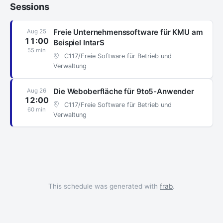
Sessions
Freie Unternehmenssoftware für KMU am
Aug 25
11:00
Beispiel IntarS
55 min
C117/Freie Software für Betrieb und
Verwaltung
Die Weboberfläche für 9to5-Anwender
Aug 26
12:00
C117/Freie Software für Betrieb und
60 min
Verwaltung
This schedule was generated with
frab
.