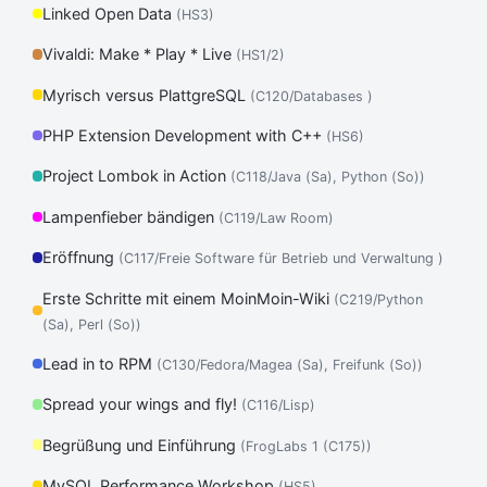
Linked Open Data
(HS3)
Vivaldi: Make * Play * Live
(HS1/2)
Myrisch versus PlattgreSQL
(C120/Databases )
PHP Extension Development with C++
(HS6)
Project Lombok in Action
(C118/Java (Sa), Python (So))
Lampenfieber bändigen
(C119/Law Room)
Eröffnung
(C117/Freie Software für Betrieb und Verwaltung )
Erste Schritte mit einem MoinMoin-Wiki
(C219/Python
(Sa), Perl (So))
Lead in to RPM
(C130/Fedora/Magea (Sa), Freifunk (So))
Spread your wings and fly!
(C116/Lisp)
Begrüßung und Einführung
(FrogLabs 1 (C175))
MySQL Performance Workshop
(HS5)