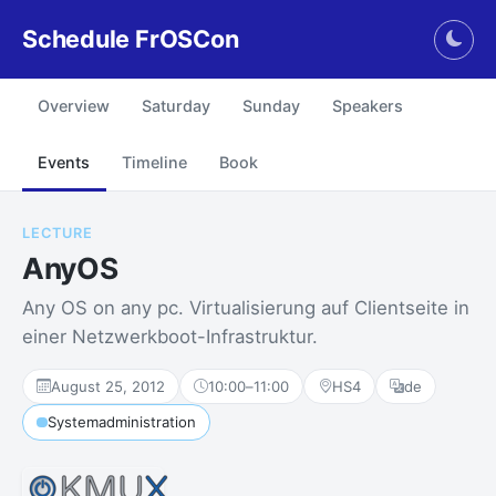
Schedule FrOSCon
Togg
Overview
Saturday
Sunday
Speakers
Events
Timeline
Book
LECTURE
AnyOS
Any OS on any pc. Virtualisierung auf Clientseite in
einer Netzwerkboot-Infrastruktur.
August 25, 2012
10:00
–
11:00
HS4
de
Systemadministration