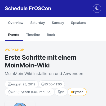
Schedule FrOSCon
Togg
Overview
Saturday
Sunday
Speakers
Events
Timeline
Book
WORKSHOP
Erste Schritte mit einem
MoinMoin-Wiki
MoinMoin Wiki Installieren und Anwenden
August 25, 2012
10:00
–
11:00
C219/Python (Sa), Perl (So)
de
Python