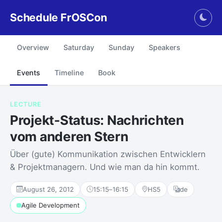
Schedule FrOSCon
Togg
Overview
Saturday
Sunday
Speakers
Events
Timeline
Book
LECTURE
Projekt-Status: Nachrichten
vom anderen Stern
Über (gute) Kommunikation zwischen Entwicklern
& Projektmanagern. Und wie man da hin kommt.
August 26, 2012
15:15
–
16:15
HS5
de
Agile Development