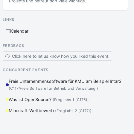
Projects und betreut dort viele wichtige...
LINKS
iCalendar
FEEDBACK
Click here to let us know how you liked this event.
CONCURRENT EVENTS
Freie Unternehmenssoftware für KMU am Beispiel IntarS
(C117/Freie Software für Betrieb und Verwaltung )
Was ist OpenSource?
(FrogLabs 1 (C175))
Minecraft-Wettbewerb
(FrogLabs 2 (C177))