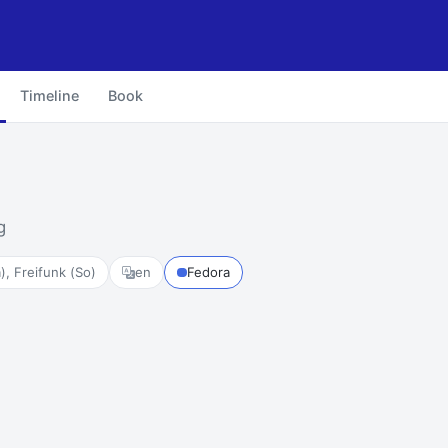
Timeline
Book
g
, Freifunk (So)
en
Fedora