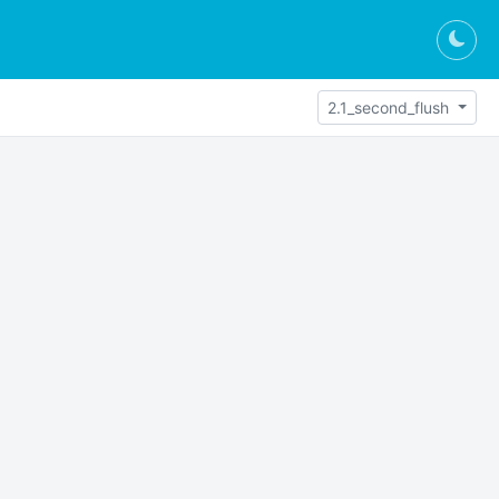
Togg
2.1_second_flush