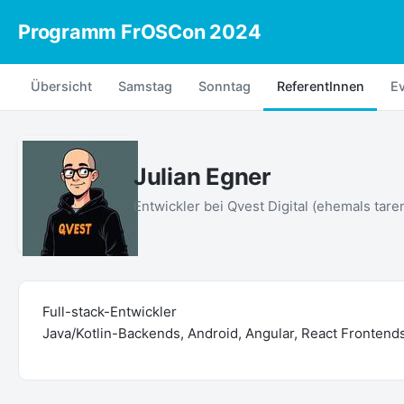
Programm FrOSCon 2024
Übersicht
Samstag
Sonntag
ReferentInnen
E
Julian Egner
Entwickler bei Qvest Digital (ehemals tare
Full-stack-Entwickler
Java/Kotlin-Backends, Android, Angular, React Frontends,