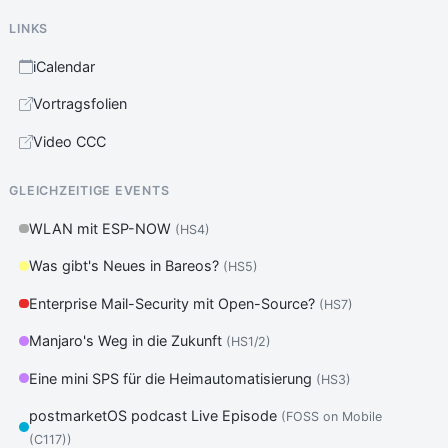
LINKS
iCalendar
Vortragsfolien
Video CCC
GLEICHZEITIGE EVENTS
WLAN mit ESP-NOW
(HS4)
Was gibt's Neues in Bareos?
(HS5)
Enterprise Mail-Security mit Open-Source?
(HS7)
Manjaro's Weg in die Zukunft
(HS1/2)
Eine mini SPS für die Heimautomatisierung
(HS3)
postmarketOS podcast Live Episode
(FOSS on Mobile
(C117))