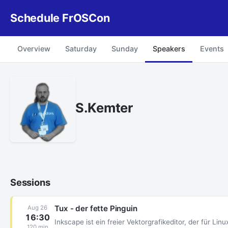
Schedule FrOSCon
Overview
Saturday
Sunday
Speakers
Events
S.Kemter
Sessions
Tux - der fette Pinguin
Aug 26
16:30
Inkscape ist ein freier Vektorgrafikeditor, der für Linu
120 min