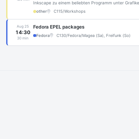
Inkscape zu einem beliebten Programm unter Grafike
other
C115/Workshops
Fedora EPEL packages
Aug 25
14:30
Fedora
C130/Fedora/Magea (Sa), Freifunk (So)
30 min