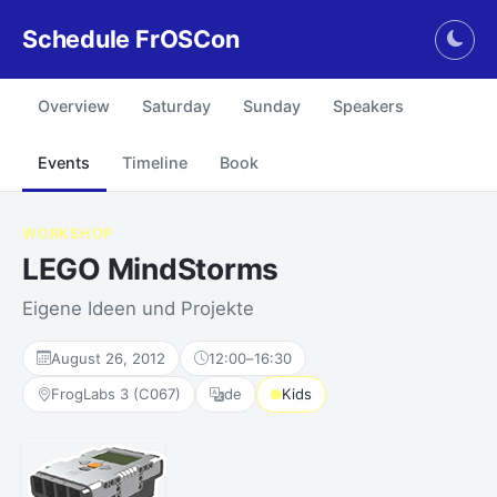
Schedule FrOSCon
Togg
Overview
Saturday
Sunday
Speakers
Events
Timeline
Book
WORKSHOP
LEGO MindStorms
Eigene Ideen und Projekte
August 26, 2012
12:00
–
16:30
FrogLabs 3 (C067)
de
Kids