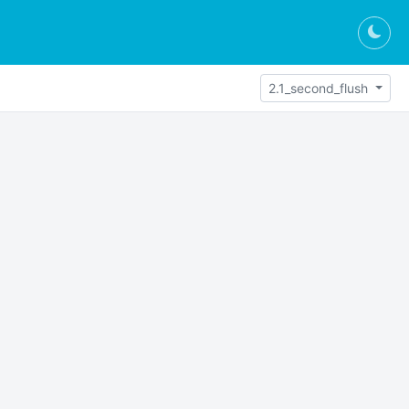
Togg
2.1_second_flush