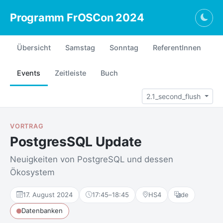
Programm FrOSCon 2024
Togg
Übersicht
Samstag
Sonntag
ReferentInnen
Events
Zeitleiste
Buch
2.1_second_flush
VORTRAG
PostgresSQL Update
Neuigkeiten von PostgreSQL und dessen
Ökosystem
17. August 2024
17:45
–
18:45
HS4
de
Datenbanken